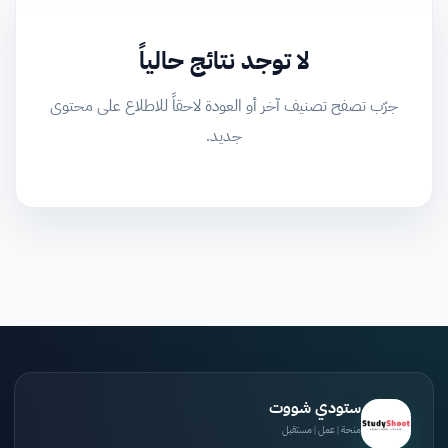
لا توجد نتائج حالياً
جرّب تصفح تصنيف آخر أو العودة لاحقاً للاطلاع على محتوى
جديد.
ستودي شووت
منحة | عمل | مستقبل