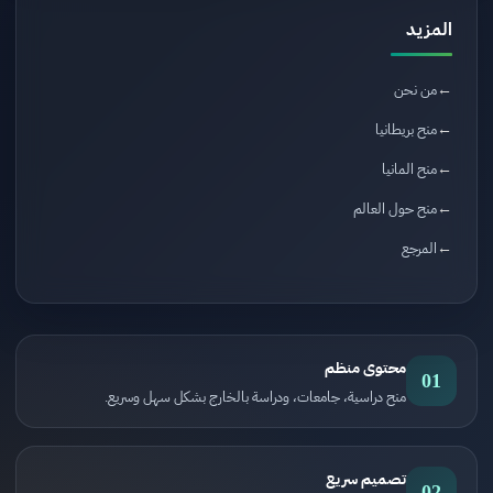
المزيد
من نحن
منح بريطانيا
منح المانيا
منح حول العالم
المرجع
محتوى منظم
01
منح دراسية، جامعات، ودراسة بالخارج بشكل سهل وسريع.
تصميم سريع
02