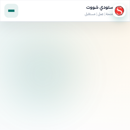
ستودي شووت
منحة | عمل | مستقبل