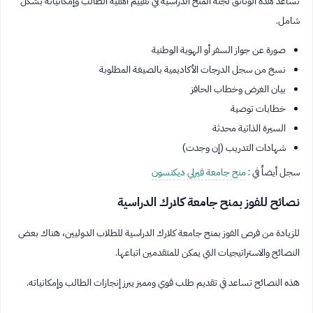
تساعد هذه الوثائق لجنة المنح الدراسية في تقييم أهلية الطالب وإمكانياته بشكل
شامل.
صورة عن جواز السفر أو الهوية الوطنية
نسخ من سجل الدرجات الأكاديمية بالصيغة المطلوبة
بيان الغرض وخطاب الحافز
خطابات توصية
السيرة الذاتية محدثة
شهادات التدريب (إن وجدت)
سجل أيضاً في :
منح جامعة فيرلي ديكنسون
نصائح للفوز بمنح جامعة كلارك الدراسية
للزيادة من فرص الفوز بمنح جامعة كلارك الدراسية للطلاب الدوليين، هناك بعض
النصائح والاستراتيجيات التي يمكن للمتقدمين اتباعها.
هذه النصائح تساعد في تقديم طلب قوي ومميز يبرز إنجازات الطالب وإمكانياته.