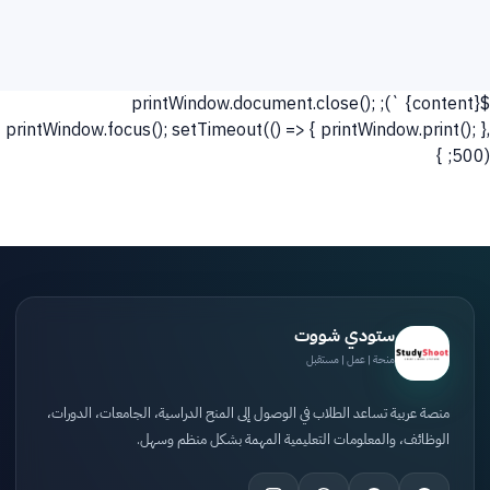
`); printWindow.document.close();
${content}
printWindow.focus(); setTimeout(() => { printWindow.print(); },
500); }
ستودي شووت
منحة | عمل | مستقبل
منصة عربية تساعد الطلاب في الوصول إلى المنح الدراسية، الجامعات، الدورات،
الوظائف، والمعلومات التعليمية المهمة بشكل منظم وسهل.