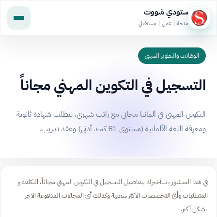
ستودي شووت
منحة | عمل | مستقبل
الوظائف والتطوير المهني
التسجيل في التكوين المهني مجاناً
التكوين المهني في ألمانيا مجاني مع راتب شهري، يتطلب شهادة ثانوية
ومعرفة اللغة الألمانية (مستوى B1 كحد أدنى) وعقد تدريب.
في هذا المنشور ، سأخبرك بتفاصيل التسجيل في التكوين المهني مجاناً، التكلفة و
المتطلبات وأيّ التخصصات الأكثر شعبية وكذلك أيّ المجالات المدفوعة الاجر
بشكل أكبر.