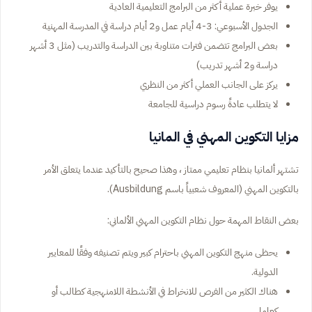
يوفر خبرة عملية أكثر من البرامج التعليمية العادية
الجدول الأسبوعي: 3-4 أيام عمل و2 أيام دراسة في المدرسة المهنية
بعض البرامج تتضمن فترات متناوبة بين الدراسة والتدريب (مثل 3 أشهر
دراسة و2 أشهر تدريب)
يركز على الجانب العملي أكثر من النظري
لا يتطلب عادةً رسوم دراسية للجامعة
مزايا التكوين المهني في المانيا
تشتهر ألمانيا بنظام تعليمي ممتاز ، وهذا صحيح بالتأكيد عندما يتعلق الأمر
بالتكوين المهني (المعروف شعبياً باسم Ausbildung).
بعض النقاط المهمة حول نظام التكوين المهني الألماني:
يحظى منهج التكوين المهني باحترام كبير ويتم تصنيفه وفقًا للمعايير
الدولية.
هناك الكثير من الفرص للانخراط في الأنشطة اللامنهجية كطالب أو
كعامل.