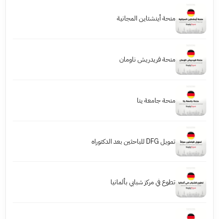
منحة أينشتاين المجانية
منحة فريدريش ناومان
منحة جامعة ينا
تمويل DFG للباحثين بعد الدكتوراه
تطوع في مركز شبابي بألمانيا