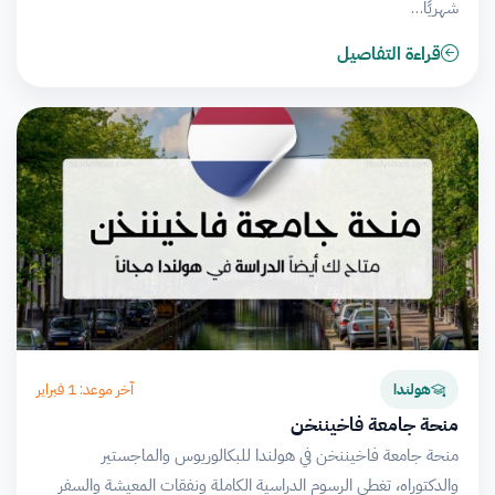
شهريًا…
قراءة التفاصيل
آخر موعد: 1 فبراير
هولندا
منحة جامعة فاخيننخن
منحة جامعة فاخيننخن في هولندا للبكالوريوس والماجستير
والدكتوراه، تغطي الرسوم الدراسية الكاملة ونفقات المعيشة والسفر