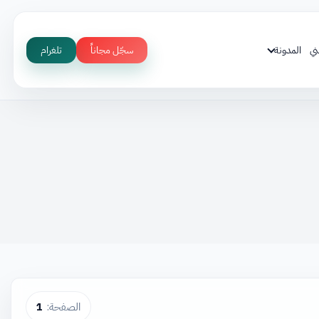
ني
المدونة
سجّل مجاناً
تلغرام
الصفحة:
1