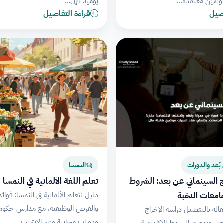
ونلاين معتمدة…
يومياً، فإن…
اصيل
قراءة التفاصيل
بُعد والدورات
النمسا
ج السينمائي عن بعد: الشروط
تعلم اللغة الألمانية في النمسا
امعات النخبة
دليل لتعلم الألمانية في النمسا: فوائد
والفرص الوظيفية، مع مدارس حكوم
الة بالتفصيل دراسة الإخراج
ودورات مجانية وعبر الإنترنت.
عد، وتوضح الشروط الأكاديمية