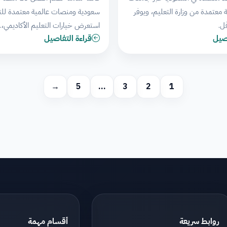
عتمدة من وزارة التعليم، ويوفر
سعودية ومنصات عالمية معتمدة للت
ل.
استعرض خيارات التعليم الأكاديمي،
اصيل
قراءة التفاصيل
→
5
…
3
2
1
روابط سريعة
أقسام مهمة