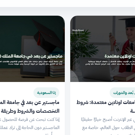
بُعد والدورات
السعودية
ل 10 جامعات اونلاين معتمدة: شروط
ماجستير عن بعد في جامعة ال
سة
التخصصات والشروط وطريقة ا
عبر الإنترنت أصبح خيارًا حقيقيًا
إذا كنت تبحث عن فرصة للحصول ع
ين الطلاب حول العالم، خاصة مع
الماجستير دون الحاجة إلى ترك عملك