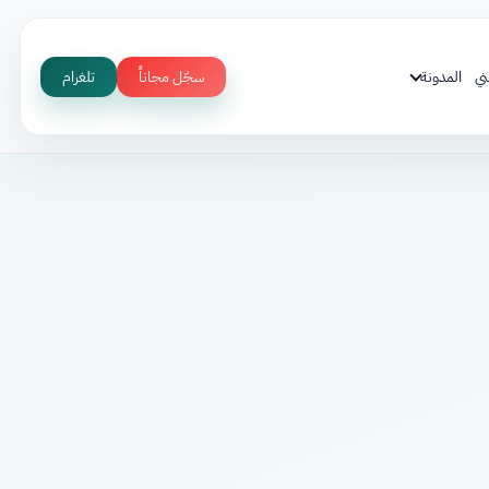
ني
المدونة
سجّل مجاناً
تلغرام