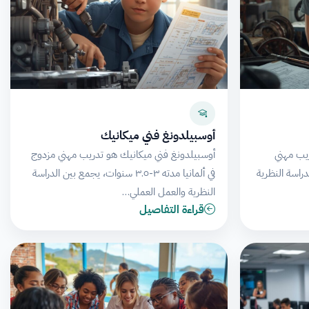
أوسبيلدونغ فني ميكانيك
يب مهني
أوسبيلدونغ فني ميكانيك هو تدريب مهني مزدوج
ين الدراسة النظرية
في ألمانيا مدته ٣-٣.٥ سنوات، يجمع بين الدراسة
النظرية والعمل العملي…
قراءة التفاصيل