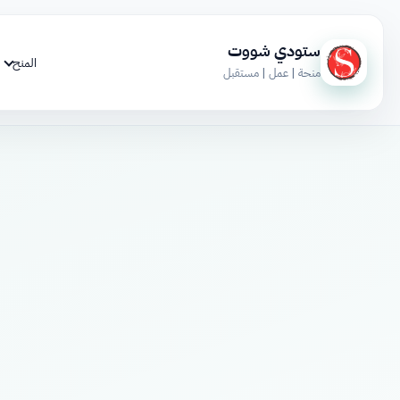
ستودي شووت
المنح
منحة | عمل | مستقبل