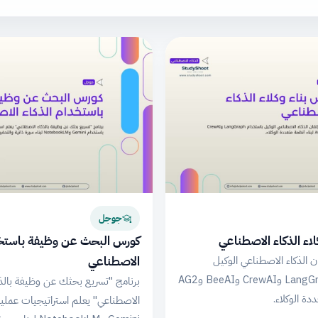
جوجل
لاء الذكاء الاصطناعي
كورس البحث عن وظيفة باستخد
الاصطناعي
الذكاء الاصطناعي الوكيل
باستخدام LangGraph وCrewAI وBeeAI وAG2
برنامج "تسريع بحثك عن وظيفة بالذك
دة الوكلاء.
الاصطناعي" يعلم استراتيجيات عملي