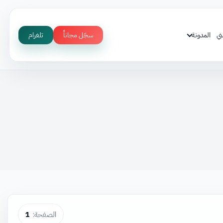
ني
المدونة
سجّل مجاناً
تلغرام
الصفحة:
1