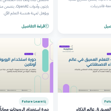
عة فاندربيلت.
بايثون وأدوات OpenAI،
ويؤهل لمهنة هندسة التعلم الآلي.
اصيل
قراءة التفاصيل
Future Learn
Fut
لعميق في عالم الذكاء
دورة استخدام الروبوتات مجاناً 