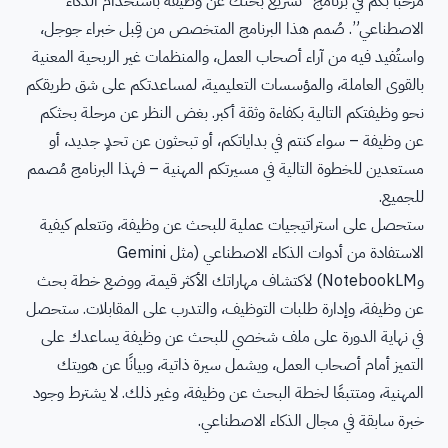
مرحباً بكم في برنامج “تسريع بحثك عن وظيفة باستخدام الذكاء
الاصطناعي”. صُمم هذا البرنامج المتخصص من قِبل خبراء جوجل،
واستُفيد فيه من آراء أصحاب العمل، والمنظمات غير الربحية المعنية
بالقوى العاملة، والمؤسسات التعليمية، لمساعدتكم على شق طريقكم
نحو وظيفتكم التالية بكفاءة وثقة أكبر. بغض النظر عن مرحلة بحثكم
عن وظيفة – سواء كنتم في بداياتكم، أو تبحثون عن تحدٍ جديد، أو
مستعدين للخطوة التالية في مسيرتكم المهنية – فهذا البرنامج مُصمم
للجميع.
ستحصل على استراتيجيات عملية للبحث عن وظيفة، وتتعلم كيفية
الاستفادة من أدوات الذكاء الاصطناعي (مثل Gemini
وNotebookLM) لاكتشاف مهاراتك الأكثر قيمة، ووضع خطة بحث
عن وظيفة، وإدارة طلبات التوظيف، والتدرب على المقابلات. ستحصل
في نهاية الدورة على ملف شخصي للبحث عن وظيفة يساعدك على
التميز أمام أصحاب العمل، ويشمل سيرة ذاتية، وبيانًا عن هويتك
المهنية، ومتتبعًا لخطة البحث عن وظيفة، وغير ذلك. لا يشترط وجود
خبرة سابقة في مجال الذكاء الاصطناعي.