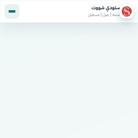
ستودي شووت
منحة | عمل | مستقبل