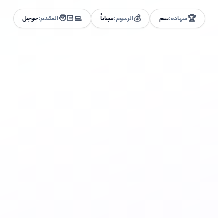
🧑🏻‍💻
💰
🏆
شهادة:
نعم
الرسوم:
مجاناً
المقدم:
جوجل