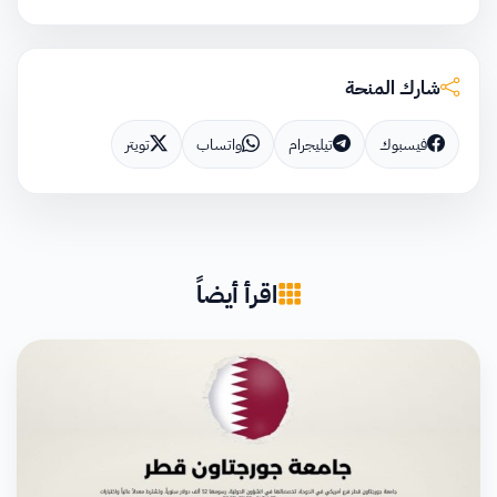
شارك المنحة
فيسبوك
تيليجرام
واتساب
تويتر
اقرأ أيضاً