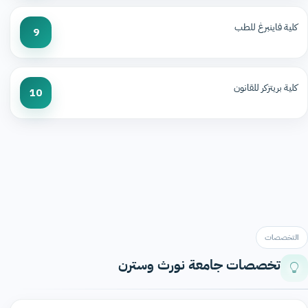
كلية فاينبرغ للطب
9
كلية بريتزكر للقانون
10
التخصصات
تخصصات جامعة نورث وسترن