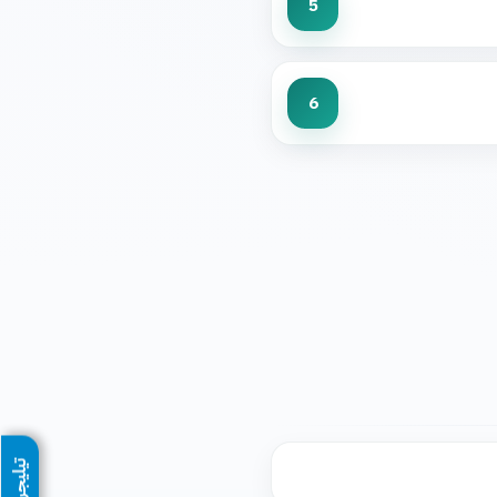
5
6
تيليجرام