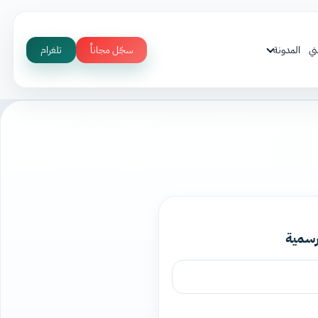
ني
المدونة
سجّل مجاناً
تلغرام
رسمية