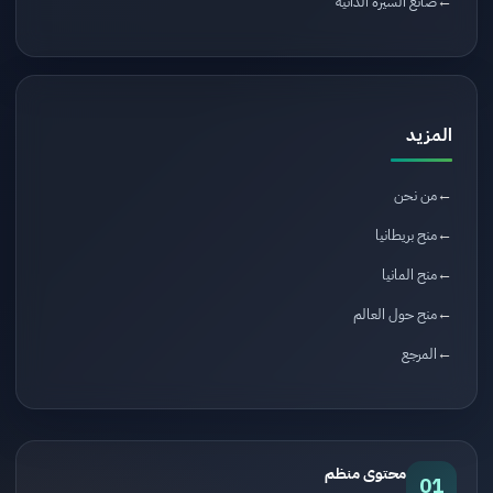
صانع السيرة الذاتية
المزيد
من نحن
منح بريطانيا
منح المانيا
منح حول العالم
المرجع
محتوى منظم
01