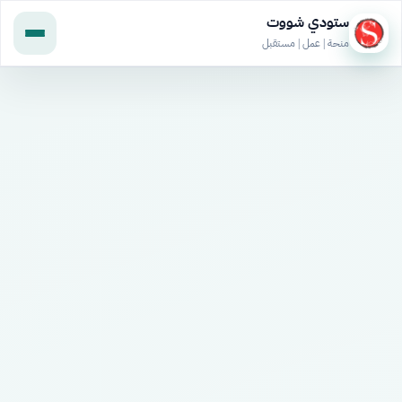
ستودي شووت
منحة | عمل | مستقبل