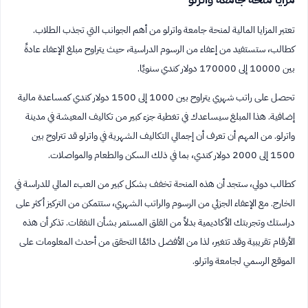
تعتبر المزايا المالية لمنحة جامعة واترلو من أهم الجوانب التي تجذب الطلاب.
كطالب، ستستفيد من إعفاء من الرسوم الدراسية، حيث يتراوح مبلغ الإعفاء عادةً
بين 10000 إلى 170000 دولار كندي سنويًا.
تحصل على راتب شهري يتراوح بين 1000 إلى 1500 دولار كندي كمساعدة مالية
إضافية. هذا المبلغ سيساعدك في تغطية جزء كبير من تكاليف المعيشة في مدينة
واترلو. من المهم أن تعرف أن إجمالي التكاليف الشهرية في واترلو قد تتراوح بين
1500 إلى 2000 دولار كندي، بما في ذلك السكن والطعام والمواصلات.
كطالب دولي، ستجد أن هذه المنحة تخفف بشكل كبير من العبء المالي للدراسة في
الخارج. مع الإعفاء الجزئي من الرسوم والراتب الشهري، ستتمكن من التركيز أكثر على
دراستك وتجربتك الأكاديمية بدلاً من القلق المستمر بشأن النفقات. تذكر أن هذه
الأرقام تقريبية وقد تتغير، لذا من الأفضل دائمًا التحقق من أحدث المعلومات على
الموقع الرسمي لجامعة واترلو.