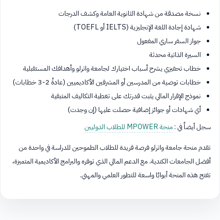
نسخة مصدقة من شهادة الثانوية العامة وكشف الدرجات
شهادة إجادة اللغة الإنجليزية (IELTS أو TOEFL)
جواز السفر ساري المفعول
السيرة الذاتية محدثة
خطاب تحفيزي يشرح أسباب اختيارك لجامعة واترلو وأهدافك المستقبلية
خطابات توصية من المدرسين أو المشرفين الأكاديميين (عادةً 2-3 خطابات)
نموذج الإقرار المالي يثبت قدرتك على تغطية التكاليف المتبقية
أي شهادات أو جوائز إضافية حصلت عليها (إن وجدت)
سجل أيضاً في :
منحة MPOWER للطلاب الدوليين
تقدم منحة جامعة واترلو فرصة فريدة للطلاب الطموحين للدراسة في واحدة من
أفضل الجامعات الكندية. مع الدعم المالي الذي توفره والبرامج الأكاديمية المتميزة،
تفتح هذه المنحة أبوابًا واسعة للتطور العلمي والمهني.