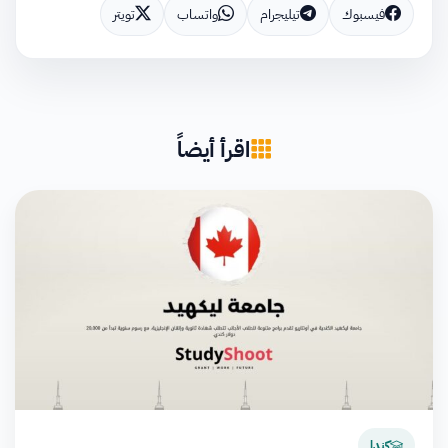
فيسبوك
تيليجرام
واتساب
تويتر
اقرأ أيضاً
كندا