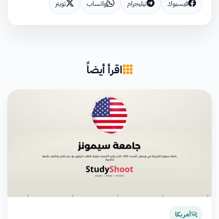
فيسبوك
تيليجرام
واتساب
تويتر
اقرأ أيضاً
أمريكا