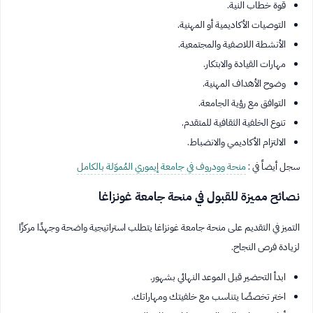
قوة خطاب النية.
التوصيات الأكاديمية أو المهنية.
الأنشطة اللاصفية والمجتمعية.
مهارات القيادة والابتكار.
وضوح الأهداف المهنية.
التوافق مع رؤية الجامعة.
تنوع الخلفية الثقافية للمتقدم.
الالتزام الأكاديمي والانضباط.
سجل أيضاً في :
منحة وودروف في جامعة إيموري المُموّلة بالكامل
نصائح مميزة للقبول في منحة جامعة غونزاغا
التميز في التقديم على منحة جامعة غونزاغا يتطلب استراتيجية واضحة وجهدًا مركزًا
لزيادة فرص النجاح.
ابدأ التحضير قبل الموعد النهائي بشهور.
اختر تخصصًا يتناسب مع خلفيتك ومهاراتك.