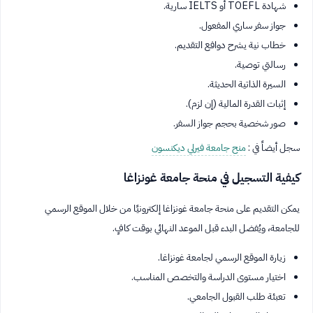
شهادة TOEFL أو IELTS سارية.
جواز سفر ساري المفعول.
خطاب نية يشرح دوافع التقديم.
رسالتي توصية.
السيرة الذاتية الحديثة.
إثبات القدرة المالية (إن لزم).
صور شخصية بحجم جواز السفر.
سجل أيضاً في :
منح جامعة فيرلي ديكنسون
كيفية التسجيل في منحة جامعة غونزاغا
يمكن التقديم على منحة جامعة غونزاغا إلكترونيًا من خلال الموقع الرسمي
للجامعة، ويُفضل البدء قبل الموعد النهائي بوقت كافٍ.
زيارة الموقع الرسمي لجامعة غونزاغا.
اختيار مستوى الدراسة والتخصص المناسب.
تعبئة طلب القبول الجامعي.