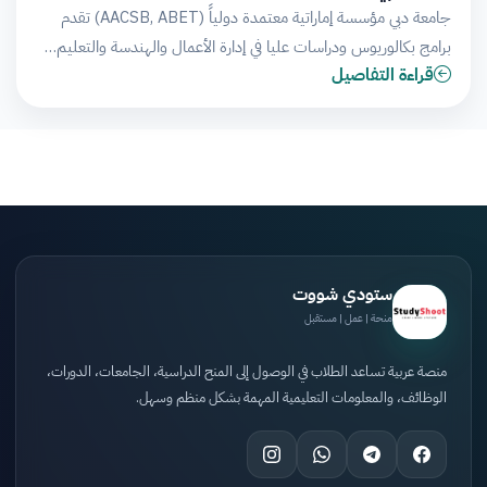
جامعة دبي مؤسسة إماراتية معتمدة دولياً (AACSB, ABET) تقدم
برامج بكالوريوس ودراسات عليا في إدارة الأعمال والهندسة والتعليم…
قراءة التفاصيل
ستودي شووت
منحة | عمل | مستقبل
منصة عربية تساعد الطلاب في الوصول إلى المنح الدراسية، الجامعات، الدورات،
الوظائف، والمعلومات التعليمية المهمة بشكل منظم وسهل.