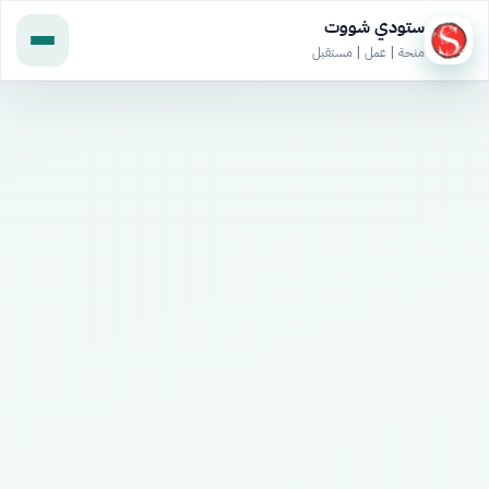
ستودي شووت
منحة | عمل | مستقبل