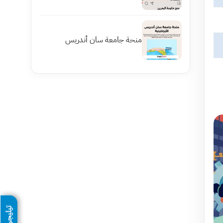
منحة جامعة سان أندريس
تيليجرام