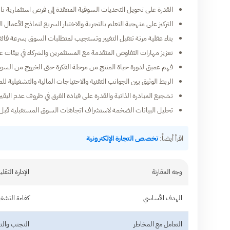
القدرة على تحويل التحديات السوقية المعقدة إلى فرص استثمارية ن
التركيز على منهجية التعلم بالتجربة والاختبار السريع لنماذج الأعمال ا
بناء عقلية مرنة تتقبل التغيير وتستجيب لمتطلبات السوق بسرعة فائق
تعزيز مهارات التفاوض المتقدمة مع المستثمرين والشركاء في بيئات 
فهم عميق لدورة حياة المنتج من مرحلة الفكرة حتى الخروج من السو
الربط الوثيق بين الجوانب التقنية والاحتياجات المالية والتشغيلية لل
تشجيع المبادرة الذاتية والقدرة على قيادة الفرق في ظروف عدم اليقي
تحليل البيانات الضخمة لاستشراف اتجاهات السوق المستقبلية قبل 
اقرأ أيضاً:
تخصص التجارة الإلكترونية
وجه المقارنة
الإدارة التقلي
الهدف الأساسي
كفاءة التشغ
التعامل مع المخاطر
التجنب والت