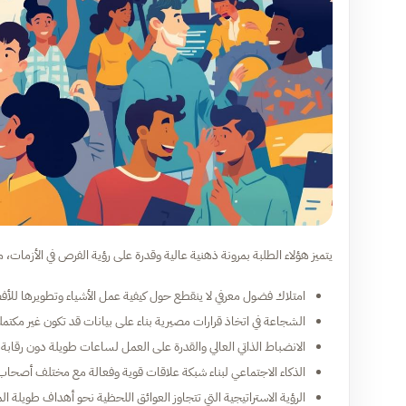
يتميز هؤلاء الطلبة بمرونة ذهنية عالية وقدرة على رؤية الفرص في الأزمات، 
امتلاك فضول معرفي لا ينقطع حول كيفية عمل الأشياء وتطويرها للأ
الشجاعة في اتخاذ قرارات مصيرية بناء على بيانات قد تكون غير مكتمل
الانضباط الذاتي العالي والقدرة على العمل لساعات طويلة دون رقابة 
الذكاء الاجتماعي لبناء شبكة علاقات قوية وفعالة مع مختلف أصحا
الرؤية الاستراتيجية التي تتجاوز العوائق اللحظية نحو أهداف طويلة 