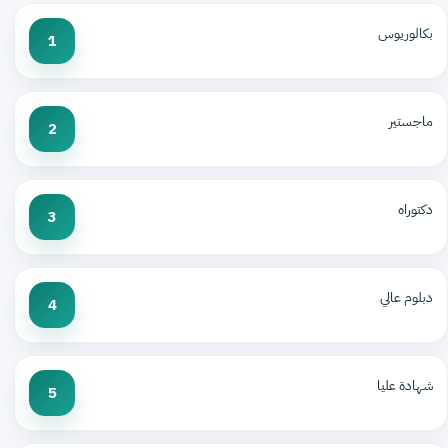
بكالوريوس
1
ماجستير
2
دكتوراه
3
دبلوم عالي
4
شهادة عليا
5