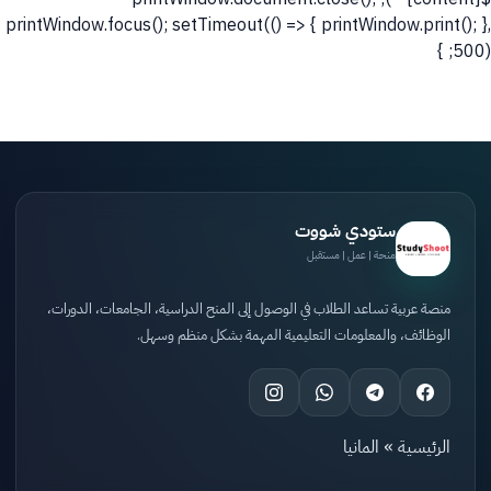
printWindow.focus(); setTimeout(() => { printWindow.print(); },
500); }
ستودي شووت
منحة | عمل | مستقبل
منصة عربية تساعد الطلاب في الوصول إلى المنح الدراسية، الجامعات، الدورات،
الوظائف، والمعلومات التعليمية المهمة بشكل منظم وسهل.
الرئيسية
»
المانيا