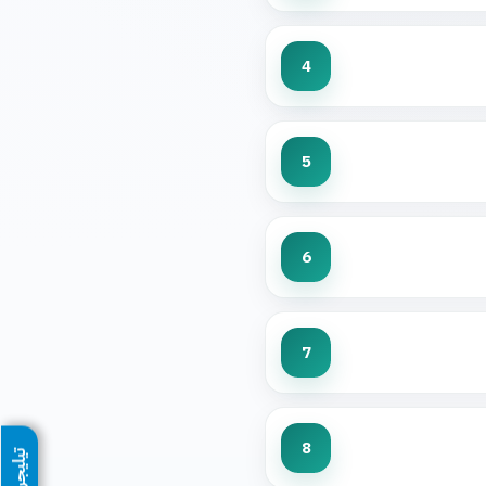
4
5
6
7
8
تيليجرام