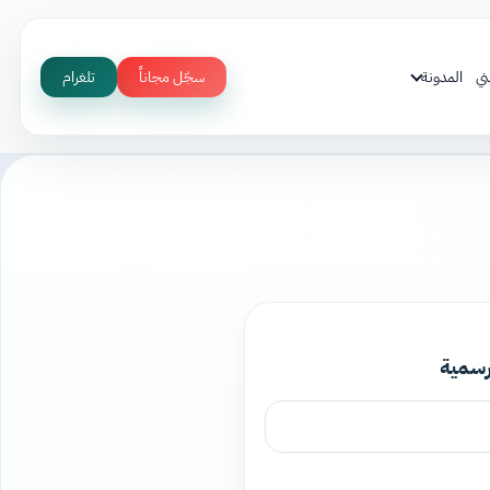
ني
المدونة
سجّل مجاناً
تلغرام
رسمية