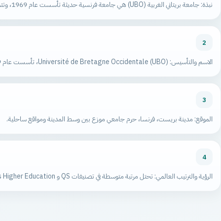
نبذة: جامعة بريتاني الغربية (UBO) هي جامعة فرنسية حديثة تأسست عام 1969، وتتميز بسمعة أكاديمية متوسطة مع تركيز قوي على البحث في علوم البحار والصحة.
2
الاسم والتأسيس: Université de Bretagne Occidentale (UBO)، تأسست عام 1969.
3
الموقع: مدينة بريست، فرنسا، حرم جامعي موزع بين وسط المدينة ومواقع ساحلية.
4
الرؤية والترتيب العالمي: تحتل مرتبة متوسطة في تصنيفات QS و Times Higher Education، وتتميز بقوة خاصة في علوم المحيطات والطب والهندسة البحرية.