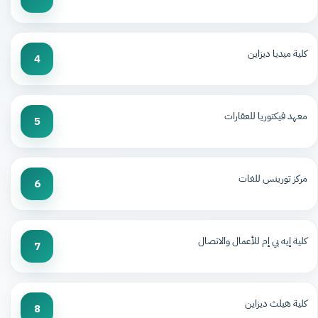
كلية ميديا ديزاين
4
معهد فيكتوريا للعقارات
5
مركز تورينس للغات
6
كلية إيه بي إم للأعمال والاتصال
7
كلية هيلث ديزاين
8