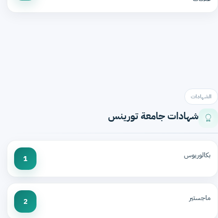
الشهادات
شهادات جامعة تورينس
بكالوريوس
1
ماجستير
2