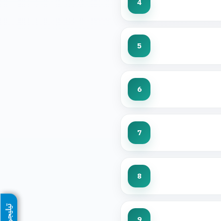
4
5
6
7
8
تيليجرام
9