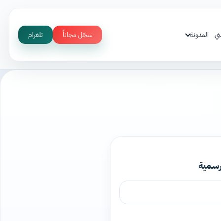
ني
المدونة
سجّل مجاناً
تلغرام
رسمية