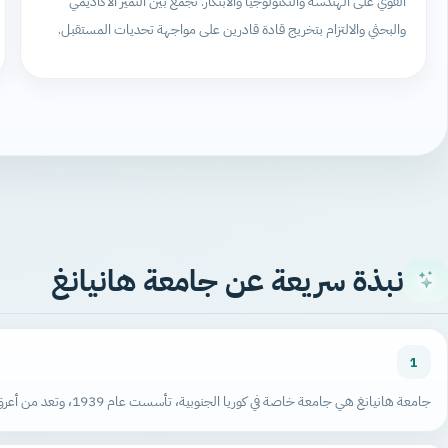
القوي على الهندسة والتكنولوجيا والابتكار. تجمع بين التميز الأكاديمي
والبحثي والالتزام بتخريج قادة قادرين على مواجهة تحديات المستقبل.
نبذة سريعة عن جامعة هانيانغ
1
جامعة هانيانغ هي جامعة خاصة في كوريا الجنوبية، تأسست عام 1939، وتعد من أعرق الجامعات التقنية والهندسية في البلاد.