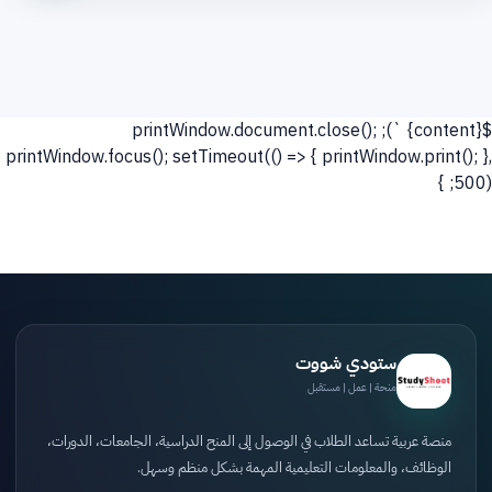
`); printWindow.document.close();
${content}
printWindow.focus(); setTimeout(() => { printWindow.print(); },
500); }
ستودي شووت
منحة | عمل | مستقبل
منصة عربية تساعد الطلاب في الوصول إلى المنح الدراسية، الجامعات، الدورات،
الوظائف، والمعلومات التعليمية المهمة بشكل منظم وسهل.