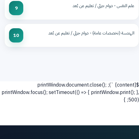
علم النفس - دوام جزئي / تعليم عن بُعد
9
الهندسة (تخصصات عامة) - دوام جزئي / تعليم عن بُعد
10
`); printWindow.document.close();
${content}
printWindow.focus(); setTimeout(() => { printWindow.print(); },
500); }