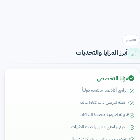
التقييم
أبرز المزايا والتحديات
مزايا التخصص
١. برامج أكاديمية معتمدة دولياً
٢. هيئة تدريس ذات كفاءة عالية
٣. بيئة تعليمية متعددة الثقافات
٤. حرم جامعي مجهز بأحدث التقنيات
٥. فرص تدريب عملي وشراكات دولية