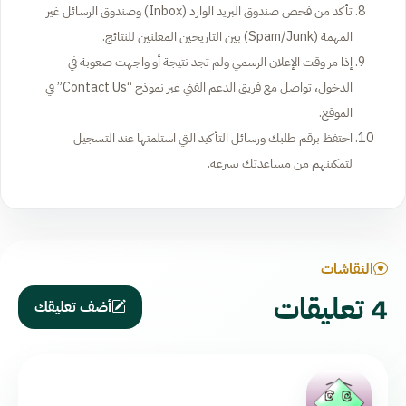
تأكد من فحص صندوق البريد الوارد (Inbox) وصندوق الرسائل غير
المهمة (Spam/Junk) بين التاريخين المعلنين للنتائج.
إذا مر وقت الإعلان الرسمي ولم تجد نتيجة أو واجهت صعوبة في
الدخول، تواصل مع فريق الدعم الفني عبر نموذج “Contact Us” في
الموقع.
احتفظ برقم طلبك ورسائل التأكيد التي استلمتها عند التسجيل
لتمكينهم من مساعدتك بسرعة.
النقاشات
4 تعليقات
أضف تعليقك