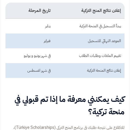
إعلان نتائج المنح التركية
تاريخ المرحلة
يبدأ التسجيل في المنحة التركية
يناير
الموعد النهائي للتسجيل
فبراير
تقييم الملفات وطلبات الطلاب
في شهر يونيو و يوليو
إعلان نتائج المنحة التركية
في شهر اغسطس
كيف يمكنني معرفة ما إذا تم قبولي في
منحة تركية؟
للاطّلاع على نتيجة طلبك في برنامج المنح التركي (Türkiye Scholarships)،