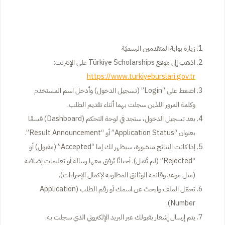
زيارة بوابة المتقدمين الرسميّة
اذهب إلى موقع Türkiye Scholarships على الإنترنت:
https://www.turkiyeburslari.gov.tr
اضغط على “Login” (تسجيل الدخول) وأدخل اسم المستخدم
وكلمة المرور اللذين سجلت بهما أثناء تقديم الطلب.
بعد تسجيل الدخول، ستجد في لوحة التحكم (Dashboard) قسمًا
بعنوان “Application Status” أو “Result Announcement”.
إذا كانت النتائج منشورة، سيظهر لك إما “Accepted” (مقبول) أو
“Rejected” (لم تُقبل). أحيانًا يُرفق معها رسالة أو تعليمات إضافية
(مثل موعد وقائمة الوثائق المطلوبة لإكمال الإجراءات).
تحمّل الملف وابحث عن اسمك أو رقم الطلب (Application
Number).
يتم إرسال إشعار بقبولك عبر البريد الإلكتروني الذي سجلت به.