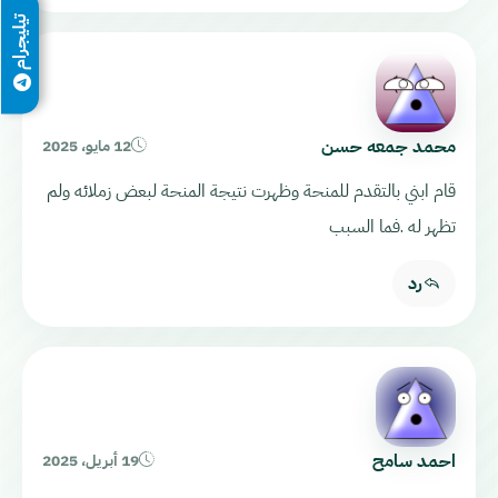
تيليجرام
محمد جمعه حسن
12 مايو، 2025
قام ابني بالتقدم للمنحة وظهرت نتيجة المنحة لبعض زملائه ولم
تظهر له .فما السبب
رد
احمد سامح
19 أبريل، 2025