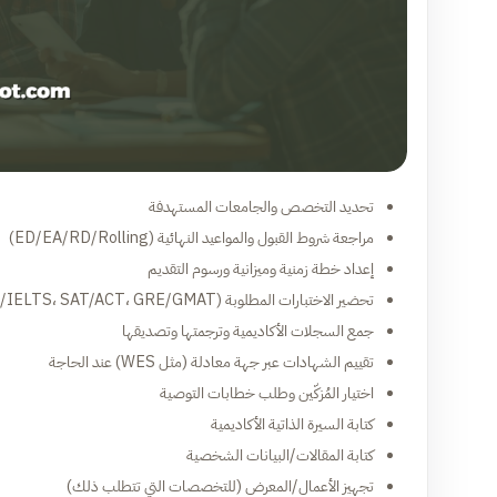
تحديد التخصص والجامعات المستهدفة
مراجعة شروط القبول والمواعيد النهائية (ED/EA/RD/Rolling)
إعداد خطة زمنية وميزانية ورسوم التقديم
تحضير الاختبارات المطلوبة (TOEFL/IELTS، SAT/ACT، GRE/GMAT إن لزم)
جمع السجلات الأكاديمية وترجمتها وتصديقها
تقييم الشهادات عبر جهة معادلة (مثل WES) عند الحاجة
اختيار المُزكّين وطلب خطابات التوصية
كتابة السيرة الذاتية الأكاديمية
كتابة المقالات/البيانات الشخصية
تجهيز الأعمال/المعرض (للتخصصات التي تتطلب ذلك)