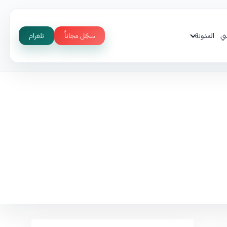
ني
المدونة
سجّل مجاناً
تلغرام