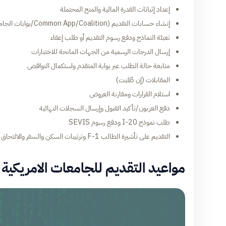
إعداد إثباتات القدرة المالية والمنح المحتملة
إنشاء حسابات التقديم (Common App/Coalition/بوابات الجامعات)
تعبئة النماذج ودفع رسوم التقديم أو طلب إعفاء
إرسال الدرجات الرسمية من الجهات المانحة للاختبارات
متابعة حالة الطلب عبر بوابة المتقدم واستكمال النواقص
المقابلات (إن طُلبت)
استلام القرارات ومقارنة العروض
دفع العربون/تأكيد القبول وإرسال السجلات النهائية
طلب نموذج I-20 ودفع رسوم SEVIS
التقديم على تأشيرة الطالب F-1 وترتيبات السكن والسفر والالتحاق بالجامعة
مواعيد التقديم للجامعات الامريكية