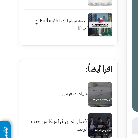
منحة فولبرايت Fulbright في
أمريكا
اقرأ أيضاً:
شهادات قوقل
أفضل المهن في أمريكا من حيث
الراتب
تيليجرام