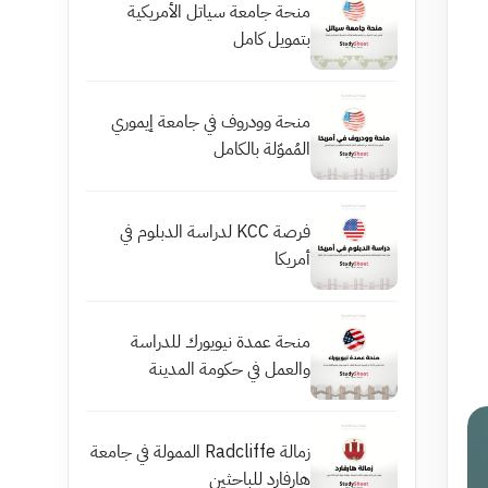
منحة جامعة سياتل الأمريكية
بتمويل كامل
منحة وودروف في جامعة إيموري
المُموّلة بالكامل
فرصة KCC لدراسة الدبلوم في
أمريكا
منحة عمدة نيويورك للدراسة
والعمل في حكومة المدينة
زمالة Radcliffe الممولة في جامعة
هارفارد للباحثين