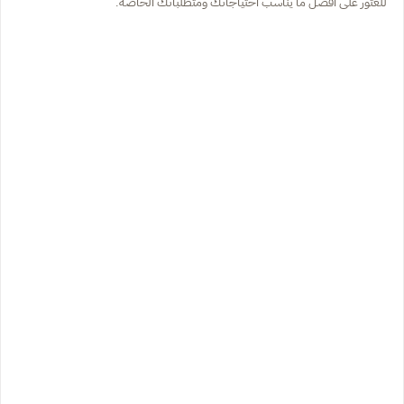
للعثور على أفضل ما يناسب احتياجاتك ومتطلباتك الخاصة.