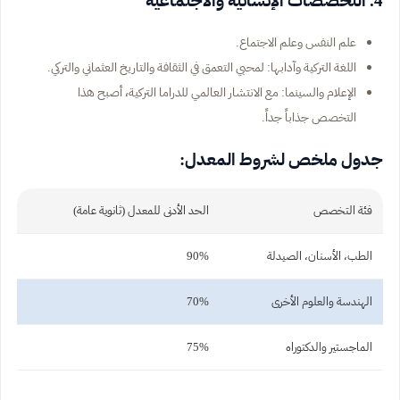
4. التخصصات الإنسانية والاجتماعية
علم النفس وعلم الاجتماع.
اللغة التركية وآدابها: لمحبي التعمق في الثقافة والتاريخ العثماني والتركي.
الإعلام والسينما: مع الانتشار العالمي للدراما التركية، أصبح هذا
التخصص جذاباً جداً.
جدول ملخص لشروط المعدل:
فئة التخصص
الحد الأدنى للمعدل (ثانوية عامة)
الطب، الأسنان، الصيدلة
90%
الهندسة والعلوم الأخرى
70%
الماجستير والدكتوراه
75%