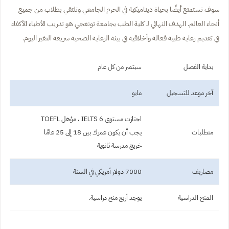
سوف تستمتع أيضًا بحياة ديناميكية في الحرم الجامعي وتلتقي بطلاب من جميع
أنحاء العالم. الهدف النهائي لـ كلية الطب بجامعة تونغجي هو تدريب الأطباء الأكفاء
في تقديم رعاية طبية فعالة وأخلاقية في بيئة الرعاية الصحية سريعة التغير اليوم.
بداية الفصل
سبتمبر من كل عام
آخر موعد للتسجيل
مايو
اجتازت مستوى IELTS 6 ، مؤهل TOEFL
متطلبات
يجب أن يكون عمرك بين 18 إلى 25 عامًا
خريج مدرسة ثانوية
مصاريف
7000 دولار أمريكي في السنة
المنح الدراسية
يوجد أربع منح دراسية.