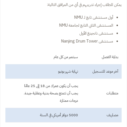
يمكن للطلاب إجراء تدريبهم في أي من المرافق التالية:
أول مستشفى تابع لـ NMU
المستشفى الثاني التابع لجامعة NMU
مستشفى نانجينغ الأول
مستشفى Nanjing Drum Tower
بداية الفصل
سبتمبر من كل عام
آخر موعد للتسجيل
نهاية شهر يونيو
يجب أن يكون عمرك من 18 إلى 25 عامًا
متطلبات
يجب أن تتمتع بصحة بدنية وعقلية جيدة.
درجات ممتازة
مصاريف
5000 دولار أمريكي في السنة