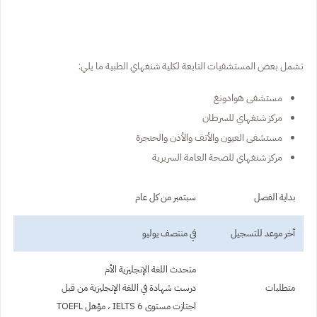
تشمل بعض المستشفيات التابعة لكلية شنغهاي الطبية ما يلي:
مستشفى هوادونغ
مركز شنغهاي للسرطان
مستشفى العيون والأنف والأذن والحنجرة
مركز شنغهاي للصحة العامة السريرية
بداية الفصل
سبتمبر من كل عام
آخر موعد للتسجيل
في منتصف يوليو
متحدث اللغة الإنجليزية الأم
متطلبات
درست شهادة في اللغة الإنجليزية من قبل
اجتازت مستوى IELTS 6 ، مؤهل TOEFL