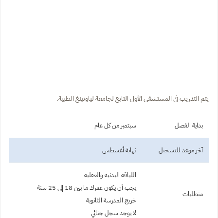
يتم التدريب في المستشفى الأول التابع لجامعة لياونينغ الطبية.
بداية الفصل
سبتمبر من كل عام
آخر موعد للتسجيل
نهاية أغسطس
اللياقة البدنية والعقلية
يجب أن يكون عمرك ما بين 18 إلى 25 سنة
متطلبات
خريج المدرسة الثانوية
لا يوجد سجل جنائي