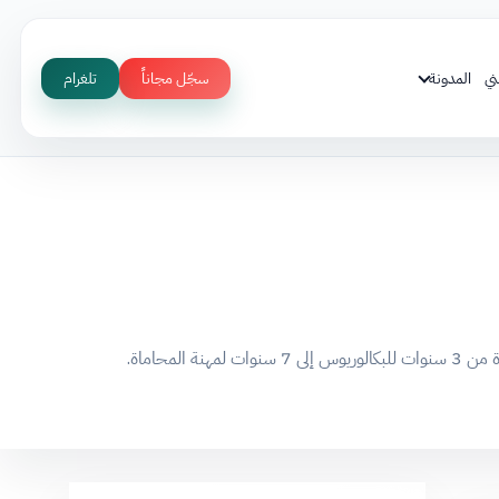
ني
المدونة
سجّل مجاناً
تلغرام
حاماة.