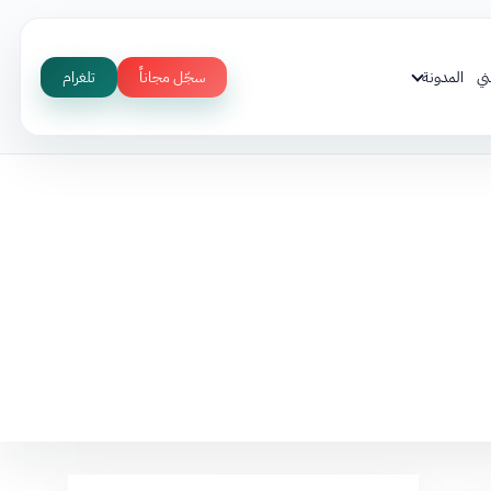
ني
المدونة
سجّل مجاناً
تلغرام