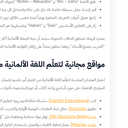
طبق قاعدة “Wo – Dativ” و “Wohin – Akkusativ” لحروف الجر المكانية.
قم بإنشاء جمل بسيطة خاصة بك تركز على حالة واحدة في كل مرة ل
راجع جدول أدوات التعريف المتغيرة يومياً لمدة خمس دقائق دون ان
ركز على الفعلين الأساسيين “Sein” و “Haben” وتصريفهما غير المنتظم.
“التدريب يصنع الأستاذ”، وهذا ينطبق تماماً على إتقان القواعد الألمانية ال
مواقع مجانية لتعلّم اللغة الألمانية 
اختيار المصادر المناسبة لتعلّم اللغة الألمانية من الصفر أمر حاسم لض
المبتدئ. الاعتماد على مورد أساسي واحد (كتاب أو دورة) وتدعيمه بأدوات م
كتب
Schritte International
: سلسلة متكاملة وشهيرة لتعليم اللغ
تطبيق
DuoLingo
: مثالي لبناء المفردات اليومية الأولية والتدريب ا
دورة DW (Deutsche Welle):
توفر مواد مجانية ومنظمة مثل “Nicos Weg” مع فيديوهات وتمارين.
تطبيق Memrise
: ممتاز لحفظ الكلمات والجمل باستخدام التكرار الم