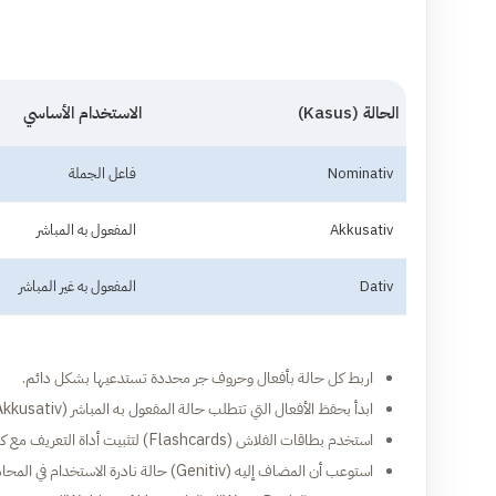
الحالة (Kasus)
الاستخدام الأساسي
Nominativ
فاعل الجملة
Akkusativ
المفعول به المباشر
Dativ
المفعول به غير المباشر
اربط كل حالة بأفعال وحروف جر محددة تستدعيها بشكل دائم.
ابدأ بحفظ الأفعال التي تتطلب حالة المفعول به المباشر (Akkusativ) فقط.
استخدم بطاقات الفلاش (Flashcards) لتثبيت أداة التعريف مع كل اسم.
استوعب أن المضاف إليه (Genitiv) حالة نادرة الاستخدام في المحادثات اليومية.