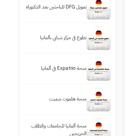
تمويل DFG للباحثين بعد الدكتوراه
تطوع في مركز شبابي بألمانيا
منحة Expatrio في ألمانيا
منحة هلموت شميت
منحة ألمانيا للجامعات والطلاب
الخريجين