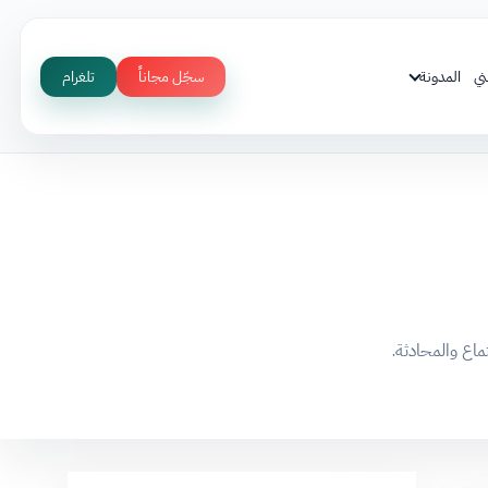
ني
المدونة
سجّل مجاناً
تلغرام
ماع والمحادثة.