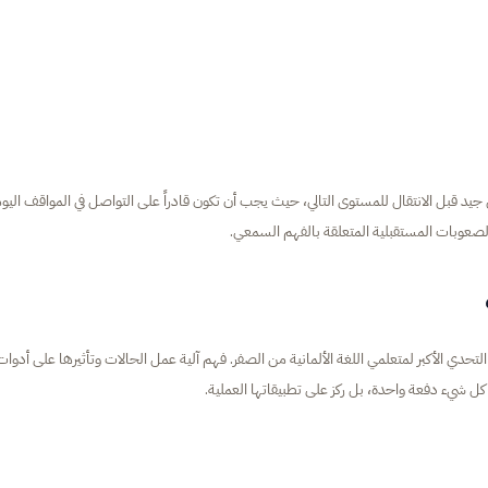
يص شهرين إلى ثلاثة أشهر لإتقان محتوى المستوى A1 بشكل جيد قبل الانتقال للمستوى التالي، حيث يجب أن تكون قادراً على التواصل في المواقف الي
 الصعوبات المستقبلية المتعلقة بالفهم السمعي.
بر القواعد، وخاصة نظام الحالات (Nominativ, Akkusativ, Dativ)، التحدي الأكبر لمتعلمي اللغة الألمانية من الصفر. فهم آلية عمل الحالات وتأثيرها على أدوا
ل شيء دفعة واحدة، بل ركز على تطبيقاتها العملية.