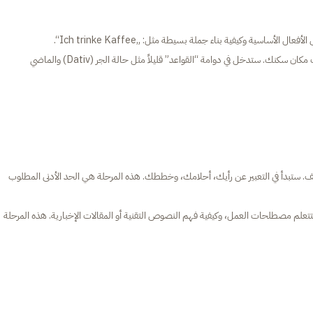
.
„Ich trinke Kaffee“
A2 (التواصل الأساسي): تبدأ في التحدث عن يومك، التسوق، ووصف مكان سكنك. ستدخل في دوامة “القواعد” قليلاً مثل حالة الجر (Dativ) والماضي
مواقف. ستبدأ في التعبير عن رأيك، أحلامك، وخططك. هذه المرحلة هي الحد الأدنى المطلوب
 ستتعلم مصطلحات العمل، وكيفية فهم النصوص التقنية أو المقالات الإخبارية. هذه المرحلة