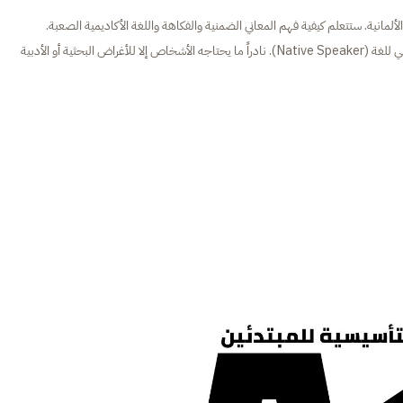
C2 (الإتقان التام): هذا المستوى يقترب من مستوى المتحدث الأصلي للغة (Native Speaker). نادراً ما يحتاجه الأشخاص إلا للأغراض البحثية أو الأدبية