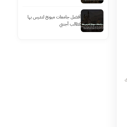
أفضل جامعات ميونخ لتدرس بها
كطالب أجنبي
ى