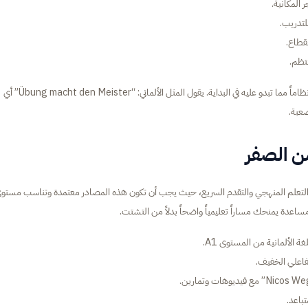
لتدريب.
قطاع.
بمجرد فهمك لمنطق الحالات النحوية، ستجد أن بنية الجملة الألمانية أكثر نظاماً مما تبدو عليه في البداية. يقول المثل الألماني: “Übung macht den Meister” أي
صعبة.
من الصفر
مان التعلم المنهجي والتقدم السريع، حيث يجب أن تكون هذه المصادر معتمدة وتناسب مستو
ساعدة يمنحك مساراً تعليمياً واضحاً بدلاً من التشتت.
ة الألمانية من المستوى A1.
لتفاعلي الخفيف.
تباعد.