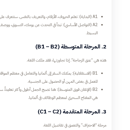
A1 (البداية): تعلم الحروف، الأرقام، والتعريف بالنفس. ستتعرف على الأفعال الأساسية وكيفية بناء جملة بسيطة مثل:
البسيط.
2. المرحلة المتوسطة (B1 – B2)
هذه هي “عنق الزجاجة”. إذا تجاوزتها، فقد ملكت اللغة.
B1 (الاستقلالية): يمكنك السفر إلى ألمانيا والتعامل في معظم ال
للعمل في بعض المهن أو الحصول على الجنسية.
B2 (الإتقان فوق المتوسط): هنا تصبح الجمل أطول وأكثر تعقيداً.
هي المفتاح السحري لمعظم الوظائف في ألمانيا.
3. المرحلة المتقدمة (C1 – C2)
مرحلة “الاحتراف” والتعمق في تفاصيل اللغة.