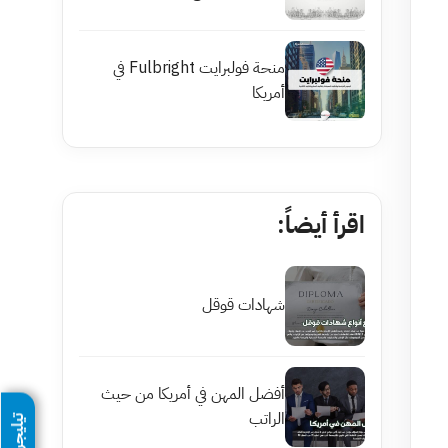
منحة فولبرايت Fulbright في
أمريكا
اقرأ أيضاً:
شهادات قوقل
أفضل المهن في أمريكا من حيث
الراتب
تيليجرام