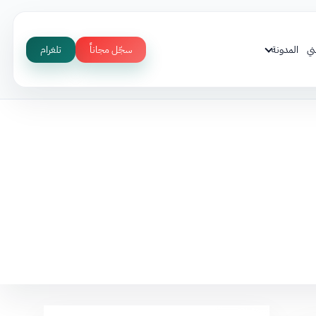
ني
المدونة
سجّل مجاناً
تلغرام