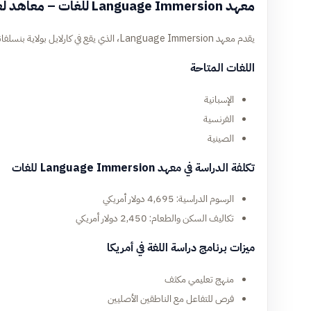
معهد Language Immersion للغات – معاهد لغة في أمريكا
يقدم معهد Language Immersion، الذي يقع في كارلايل بولاية بنسلفانيا، برامج انغماس لغوي مكثفة تركز على
اللغات المتاحة
الإسبانية
الفرنسية
الصينية
تكلفة الدراسة في معهد Language Immersion للغات
الرسوم الدراسية: 4,695 دولار أمريكي
تكاليف السكن والطعام: 2,450 دولار أمريكي
ميزات برنامج دراسة اللغة في أمريكا
منهج تعليمي مكثف
فرص للتفاعل مع الناطقين الأصليين