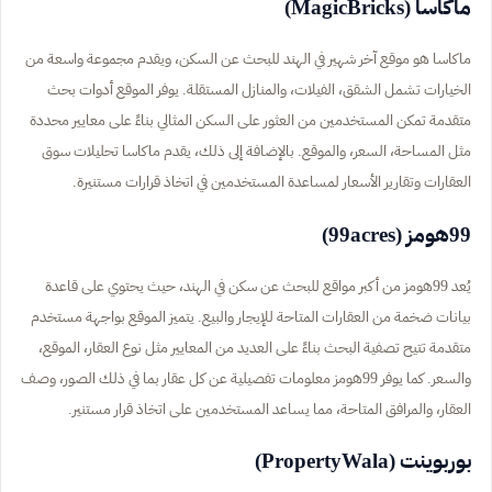
ماكاسا (MagicBricks)
ماكاسا هو موقع آخر شهير في الهند للبحث عن السكن، ويقدم مجموعة واسعة من
الخيارات تشمل الشقق، الفيلات، والمنازل المستقلة. يوفر الموقع أدوات بحث
متقدمة تمكن المستخدمين من العثور على السكن المثالي بناءً على معايير محددة
مثل المساحة، السعر، والموقع. بالإضافة إلى ذلك، يقدم ماكاسا تحليلات سوق
العقارات وتقارير الأسعار لمساعدة المستخدمين في اتخاذ قرارات مستنيرة.
99هومز (99acres)
يُعد 99هومز من أكبر مواقع للبحث عن سكن في الهند، حيث يحتوي على قاعدة
بيانات ضخمة من العقارات المتاحة للإيجار والبيع. يتميز الموقع بواجهة مستخدم
متقدمة تتيح تصفية البحث بناءً على العديد من المعايير مثل نوع العقار، الموقع،
والسعر. كما يوفر 99هومز معلومات تفصيلية عن كل عقار بما في ذلك الصور، وصف
العقار، والمرافق المتاحة، مما يساعد المستخدمين على اتخاذ قرار مستنير.
بوربوينت (PropertyWala)