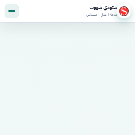
ستودي شووت
منحة | عمل | مستقبل