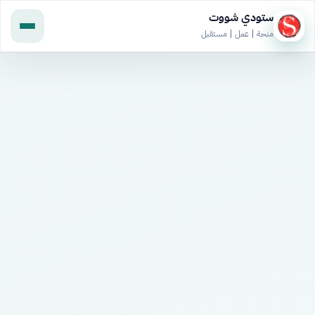
ستودي شووت
منحة | عمل | مستقبل