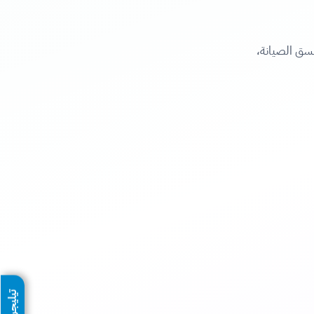
نسق الصيانة،
تيليجرام