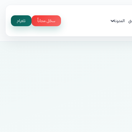
ني
المدونة
سجّل مجاناً
تلغرام