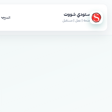
ستودي شووت
المنح
منحة | عمل | مستقبل