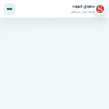
ستودي شووت
منحة | عمل | مستقبل