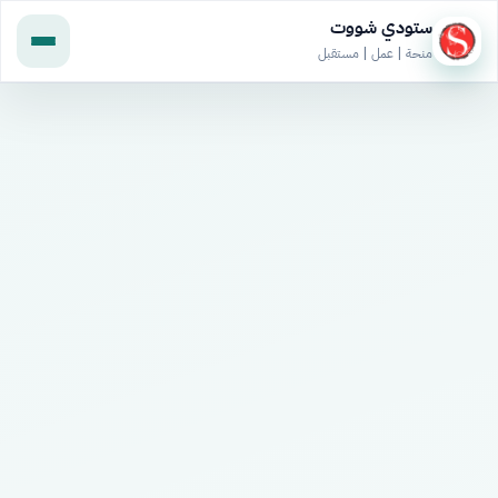
ستودي شووت
منحة | عمل | مستقبل