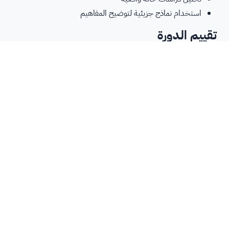
استخدام نماذج جزيئية لتوضيح المفاهيم
تقييم الدورة
سيتم تقييم أدائك في الدورة من خلال:
أسئلة قصيرة بعد كل محاضرة فيديو
مسابقات دورية لتقييم الفهم
واجبات منزلية لتطبيق المعرفة المكتسبة
اختبار نهائي شامل
هذه الدورة في بيولوجيا الحمض النووي ستمنحك فهمًا عميقًا لأساس
الحياة الجزيئية. سواء كنت طالبًا في مجال العلوم الحيوية، أو باحثًا
مهتمًا بتوسيع معرفتك، أو مهنيًا في مجال الصحة تسعى لفهم أحدث
التطورات في علم الوراثة، فإن هذه الدورة ستزودك بالمعرفة والمهارات
اللازمة لفهم وتطبيق مفاهيم الحمض النووي في مجال عملك.