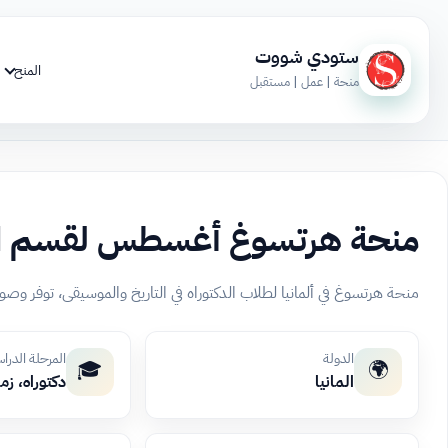
ستودي شووت
المنح
منحة | عمل | مستقبل
منحة هرتسوغ أغسطس لقسم الت
منحة هرتسوغ في ألمانيا لطلاب الدكتوراه في التاريخ والموسيقى، توفر وصولاً ل
الدولة
المرحلة الدرا
🎓
🌍
المانيا
دكتوراه، زم