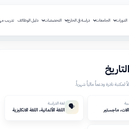
الدورات
الجامعات
دراسة في الخارج
التخصصات
دليل الوظائف
تدريب مه
اريخ
مكتبة نادرة ودعماً مالياً شهرياً.
سية
لغة الدراسة
🗣️
الات، ماجستير
اللغة الألمانية، اللغة الانكليزية