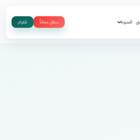
ني
المدونة
سجّل مجاناً
تلغرام