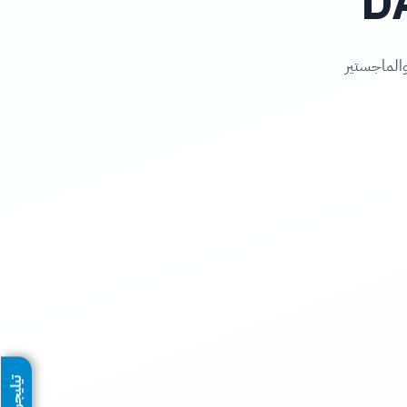
س والماجستير
تيليجرام