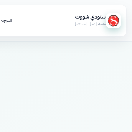
ستودي شووت
المنح
منحة | عمل | مستقبل