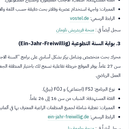
الفئة المستهدفة: الطلاب، الأجانب المقيمون، والسياح المتطوعون.
المميزات: واجهة استخدام عصرية وفلاتر بحث دقيقة حسب اللغة والا
الرابط الرسمي:
vostel.de
سجل أيضاً في :
منحة فريدريش ناومان
3. بوابة السنة التطوعية (Ein-Jahr-Freiwillig)
سن 27 عاماً. يوفر الموقع خريطة تفاعلية تسمح لك باختيار المنطقة الج
العمل الرياضي.
نوع البرنامج: FSJ (اجتماعي) و FÖJ (بيئي).
الفئة المستهدفة: الشباب من سن 16 إلى 26 عاماً.
المميزات: تغطية شاملة لجميع المنظمات الراعية المعترف بها في ألمانيا
الرابط الرسمي:
ein-jahr-freiwillig.de
سجل أيضاً في :
منحة جامعة ينا