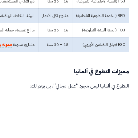
FSJ (السنة الاجتماعية التطوعية)
16 – 26 سنة
دور الأيتام، المستشفيات
BFD (الخدمة التطوعية الاتحادية)
مفتوح لكل الأعمار
البيئة، الثقافة، الرياضة،
FÖJ (السنة البيئية التطوعية)
16 – 26 سنة
مزارع عضوية، حماية الط
ESC (فيلق التضامن الأوروبي)
18 – 30 سنة
مشاريع متنوعة
ممولة ب
مميزات التطوع في ألمانيا
التطوع في ألمانيا ليس مجرد “عمل مجاني”، بل يوفر لك: