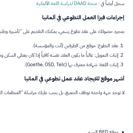
سجل أيضاً في :
منحة DAAD لدراسة اللغة الألمانية
إجراءات فيزا العمل التطوعي في ألمانيا
بمجرد حصولك على عقد تطوع رسمي، يمكنك التقديم على “تأشيرة وطنية
عقد التطوع: موقع من الطرفين (أنت والمؤسسة).
إثبات التمويل: غالباً ما يكون العقد نفسه كافياً إذا كان يغطي السكن
إثبات اللغة: شهادة معترف بها (Goethe, ÖSD, Telc).
أشهر موقع للايجاد عقد عمل تطوعي في ألمانيا
لا توجد جهة واحدة توظف الجميع، بل يجب عليك مراسلة “المنظمات الراعية” (Träger). إليك أهم المو
موقع BFD الرسمي