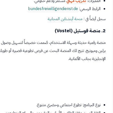
المميزات:
تدريب مهني
مستمر ودعم حكومي.
الرابط الرسمي:
bundesfreiwilligendienst.de
سجل أيضاً في :
منحة أينشتاين المجانية
2. منصة فوستيل (Vostel)
منصة رقمية حديثة وسهلة الاستخدام، صُممت خصيصاً لتسهيل وصول المتط
برلين وميونيخ. تتيح لك المنصة البحث عن فرص تطوعية قصيرة أو طويلة ال
الإنجليزية بجانب الألمانية.
نوع البرنامج: تطوع اجتماعي وحضري متنوع.