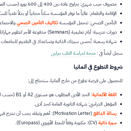
مصروف جيب شهري: يتراوح عادة بين 400 إلى 600 يورو (حسب المؤسسة).
الإقامة والطعام: غالباً ما توفر المؤسسة سكناً مجانياً أو بدلاً نقدياً للس
التأمين الصحي: تتحمل المؤسسة
تكاليف التأمين الصحي
والاجتماعي
دورات تدريبية: أيام تعليمية (Seminars) مدفوعة الأجر لتطوير مهاراتك.
شهادة رسمية: تُحسن سيرتك الذاتية وتساعدك في التقديم للجامعات أو ال
سجل أيضاً في :
منحة لدراسة الطب ببرلين
شروط التطوع في ألمانيا
للحصول على فرصة تطوع من خارج ألمانيا، ستحتاج إلى:
اللغة الألمانية
: الحد الأدنى المطلوب هو مستوى A2 أو B1 (حسب البرنامج). بعض برامج الـ ESC قد تكتفي بالإنجليزية.
المؤهل الدراسي: شهادة الثانوية العامة كحد أدنى.
رسالة الدافع
(Motivation Letter): أهم وثيقة، يجب أن تشرح فيها لماذا تريد التطوع وما الذي ستضيفه للمؤسسة.
سيرة ذاتية
(CV): مكتوبة وفقاً للنمط الأوروبي (Europass).