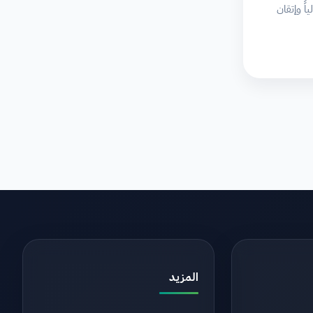
اً وإتقان
المزيد