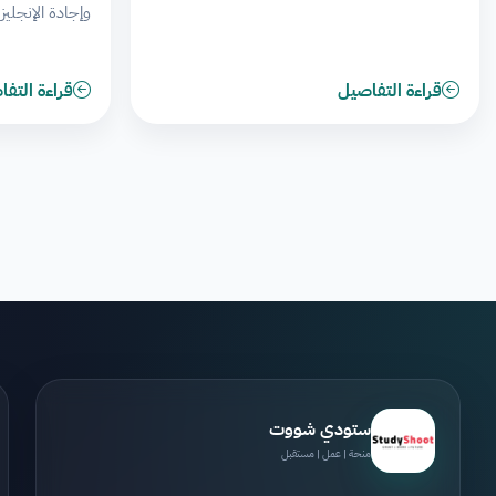
وإجادة الإنجليزي
قراءة التفاصيل
قراءة التف
ستودي شووت
منحة | عمل | مستقبل