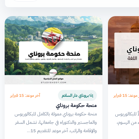
عد: 15 فبراير
آخر موعد: 15 فبراير
بروناي دار السلام
منحة حكومة بروناي
ً للبكالوريوس
منحة حكومة بروناي ممولة بالكامل للبكالوريوس
ء من الرسوم،
والماجستير والدكتوراه في جامعاتها، تشمل السفر
والإقامة والراتب. آخر موعد للتقديم 15…