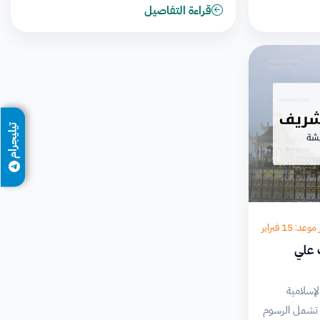
قراءة التفاصيل
تيليجرام
عد: 15 فبراير
 علي
إسلامية
، تشمل الرسوم