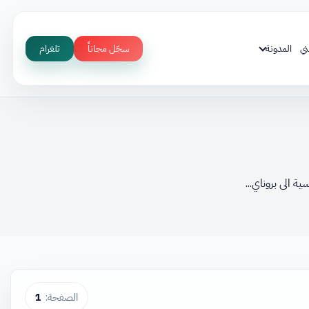
ني
المدونة
سجّل مجاناً
تلغرام
ة الى بروناي...
الصفحة:
1