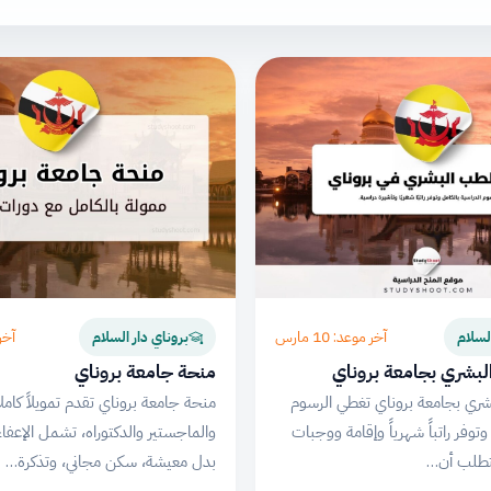
آخر موعد: 10 مارس
آخر مو
لسلام
بروناي دار السلام
لبشري بجامعة بروناي
منحة جامعة بروناي
شري بجامعة بروناي تغطي الرسوم
منحة جامعة بروناي تقدم تمويلاً كاملا
وتوفر راتباً شهرياً وإقامة ووجبات
والماجستير والدكتوراه، تشمل الإعفا
تتطلب أن…
بدل معيشة، سكن مجاني، وتذكرة…