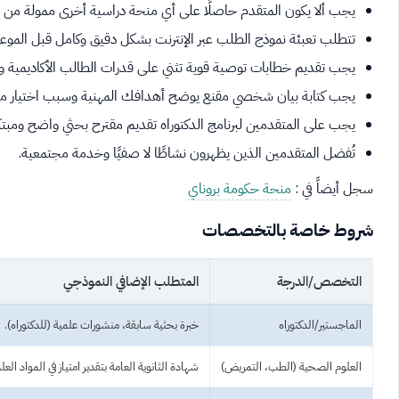
يجب ألا يكون المتقدم حاصلًا على أي منحة دراسية أخرى ممولة من ح
تتطلب تعبئة نموذج الطلب عبر الإنترنت بشكل دقيق وكامل قبل الموعد 
يجب تقديم خطابات توصية قوية تثني على قدرات الطالب الأكاديمية وال
يجب كتابة بيان شخصي مقنع يوضح أهدافك المهنية وسبب اختيار من
يجب على المتقدمين لبرنامج الدكتوراه تقديم مقترح بحثي واضح ومبتك
تُفضل المتقدمين الذين يظهرون نشاطًا لا صفيًا وخدمة مجتمعية.
سجل أيضاً في :
منحة حكومة بروناي
شروط خاصة بالتخصصات
التخصص/الدرجة
المتطلب الإضافي النموذجي
الماجستير/الدكتوراه
خبرة بحثية سابقة، منشورات علمية (للدكتوراه).
العلوم الصحية (الطب، التمريض)
شهادة الثانوية العامة بتقدير امتياز في المواد العل