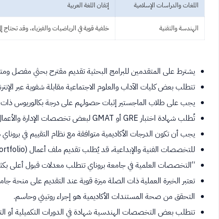
اللغات والدراسات الإسلامية
إتقان اللغة العربية
الهندسة والتقنية
خلفية قوية في الرياضيات والفيزياء، وقد تحتاج إ
يشترط على المتقدمين للبرامج البحثية تقديم مقترح بحثي مفصل ومتو
تتطلب بعض كليات الآداب والعلوم الاجتماعية مقابلة شفوية عبر الإنتر
يجب على طلاب الماجستير إثبات حصولهم على درجة بكالوريوس ذات
تُطلب شهادة اختبار GRE أو GMAT لبعض تخصصات الإدارة والأعمال المتاحة في منحة جامعة بروناي.
يجب أن تكون الدرجات الأكاديمية متوافقة مع نظام التقييم في بروناي دا
للتخصصات الفنية والإبداعية، قد يُطلب تقديم ملف أعمال (Portfolio) كجزء من التقييم.
“التخصصات العلمية في جامعة بروناي تتطلب معدلات قبول أعلى بكث
تعتبر الخبرة العملية ذات الصلة ميزة قوية عند التقديم على منحة جامع
التحقق من صحة المستندات الأكاديمية هو إجراء روتيني وحاسم.
تتطلب بعض التخصصات الهندسية شهادة في الدورات التكميلية أو الت