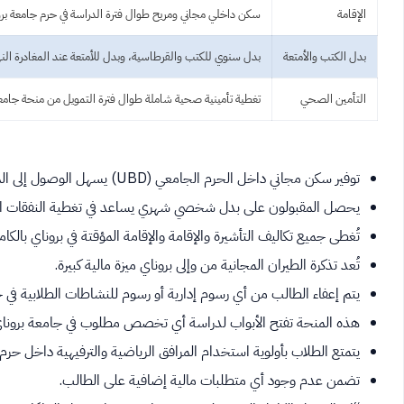
الإقامة
سكن داخلي مجاني ومريح طوال فترة الدراسة في حرم جامعة برو
بدل الكتب والأمتعة
بدل سنوي للكتب والقرطاسية، وبدل للأمتعة عند المغادرة النها
التأمين الصحي
تغطية تأمينية صحية شاملة طوال فترة التمويل من منحة جامعة
توفير سكن مجاني داخل الحرم الجامعي (UBD) يسهل الوصول إلى المكتبات والمرافق.
يحصل المقبولون على بدل شخصي شهري يساعد في تغطية النفقات الي
تُغطى جميع تكاليف التأشيرة والإقامة والإقامة المؤقتة في بروناي بالكام
تُعد تذكرة الطيران المجانية من وإلى بروناي ميزة مالية كبيرة.
يتم إعفاء الطالب من أي رسوم إدارية أو رسوم للنشاطات الطلابية في ج
هذه المنحة تفتح الأبواب لدراسة أي تخصص مطلوب في جامعة بروناي 
يتمتع الطلاب بأولوية استخدام المرافق الرياضية والترفيهية داخل حرم
تضمن عدم وجود أي متطلبات مالية إضافية على الطالب.