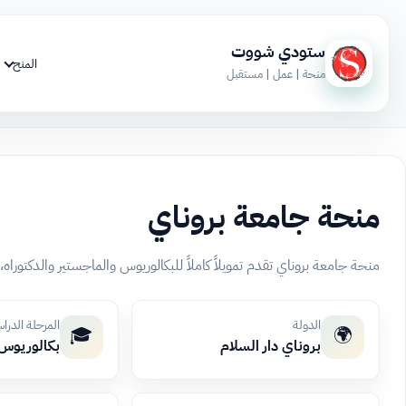
ستودي شووت
المنح
منحة | عمل | مستقبل
منحة جامعة بروناي
منحة جامعة بروناي تقدم تمويلاً كاملاً للبكالوريوس والماجستير والدكتور
الدولة
المرحلة الدرا
🎓
🌍
بروناي دار السلام
بكالوريوس،