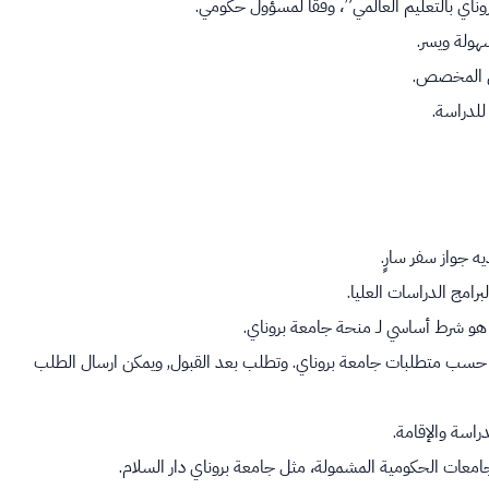
روناي بالتعليم العالمي”، وفقًا لمسؤول حكومي.
هولة ويسر.
مي المخصص.
للدراسة.
 جواز سفر سارٍ.
ة هو شرط أساسي لـ منحة جامعة بروناي.
بات الكفاءة في اللغة الإنجليزية عن طريق شهادة IELTS أو TOEFL، حسب متطلبات جامعة بروناي. وتطلب بعد القبول, ويمكن ارسال الطلب
راسة والإقامة.
عات الحكومية المشمولة، مثل جامعة بروناي دار السلام.