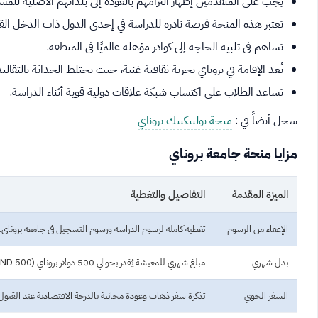
يجب على المتقدمين إظهار التزامهم بالعودة إلى بلدانهم الأصلية للمسا
تعتبر هذه المنحة فرصة نادرة للدراسة في إحدى الدول ذات الدخل القو
تساهم في تلبية الحاجة إلى كوادر مؤهلة عالميًا في المنطقة.
تُعد الإقامة في بروناي تجربة ثقافية غنية، حيث تختلط الحداثة بالتقاليد
تساعد الطلاب على اكتساب شبكة علاقات دولية قوية أثناء الدراسة.
سجل أيضاً في :
منحة بوليتكنيك بروناي
مزايا منحة جامعة بروناي
الميزة المقدمة
التفاصيل والتغطية
الإعفاء من الرسوم
تغطية كاملة لرسوم الدراسة ورسوم التسجيل في جامعة بروناي.
بدل شهري
مبلغ شهري للمعيشة يُقدر بحوالي 500 دولار بروناي (BND 500).
السفر الجوي
تذكرة سفر ذهاب وعودة مجانية بالدرجة الاقتصادية عند القبول