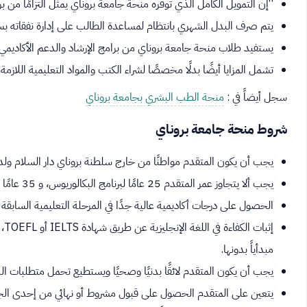
“إن التمويل الكامل الذي توفره منحة جامعة بروناي يمثل التزامًا من ب
يتم صرف البدل الشهري بانتظام لمساعدة الطالب على إدارة نفقاته بس
يستفيد طلاب منحة جامعة بروناي من برامج الإرشاد والدعم الأكادي
تشمل المزايا أيضًا بدلًا مخصصًا لشراء الكتب والمواد التعليمية اللازمة 
سجل أيضاً في :
منحة الطب البشري بجامعة بروناي
شروط منحة جامعة بروناي
يجب أن يكون المتقدم مواطنًا من خارج سلطنة بروناي دار السلام ولديه
يجب ألا يتجاوز عمر المتقدم 25 عامًا لبرنامج البكالوريوس، و 35 عامًا لبرامج الدراسات العليا.
الحصول على درجات أكاديمية عالية جدًا في المرحلة التعليمية السابق
إث
مبدأياً بدونها.
يجب أن يكون المتقدم لائقًا بدنيًا وصحيًا ويستطيع تحمل متطلبات الد
يتعين على المتقدم الحصول على قبول مشروط أو نهائي من إحدى الجام