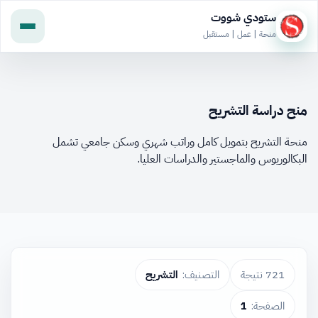
ستودي شووت
منحة | عمل | مستقبل
منح دراسة التشريح
منحة التشريح بتمويل كامل وراتب شهري وسكن جامعي تشمل
البكالوريوس والماجستير والدراسات العليا.
721 نتيجة
التصنيف:
التشريح
الصفحة:
1