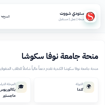
ستودي شووت
المنح
منحة | عمل | مستقبل
منحة جامعة نوفا سكوشا
منحة جامعة نوفا سكوشا الكندية تقدم دعماً مالياً شاملاً للطلاب المت
الدولة
المرحلة الدرا
🎓
🌍
كندا
بكالوريوس، 
ماجستير