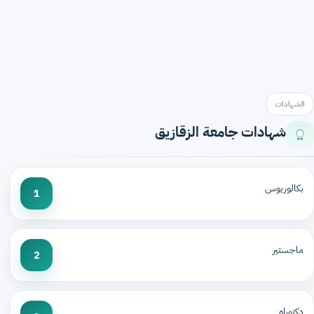
الشهادات
شهادات جامعة الزقازيق
بكالوريوس
1
ماجستير
2
دكتوراه